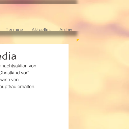
Termine
Aktuelles
Archiv
dia
hnachtsaktion von 
ristkind vor" 
ewinn von 
uptfrau erhalten. 