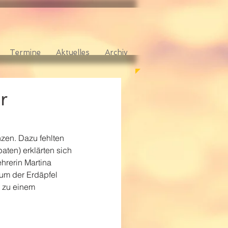
Termine
Aktuelles
Archiv
r
zen. Dazu fehlten 
ten) erklärten sich 
hrerin Martina 
um der Erdäpfel 
 zu einem 