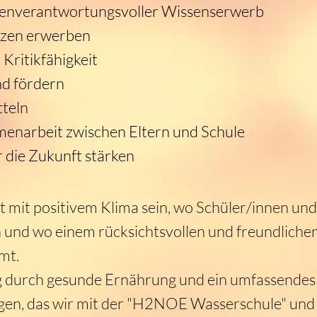
igenverantwortungsvoller Wissenserwerb
nzen erwerben
ritikfähigkeit
nd fördern
teln
narbeit zwischen Eltern und Schule
r die Zukunft stärken
rt mit positivem Klima sein, wo Schüler/innen un
und wo einem rücksichtsvollen und freundlich
mt.
 durch gesunde Ernährung und ein umfassendes
egen, das wir mit der "H2NOE Wasserschule" un