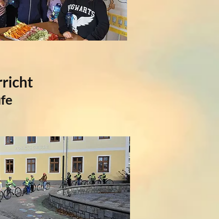
richt
ufe