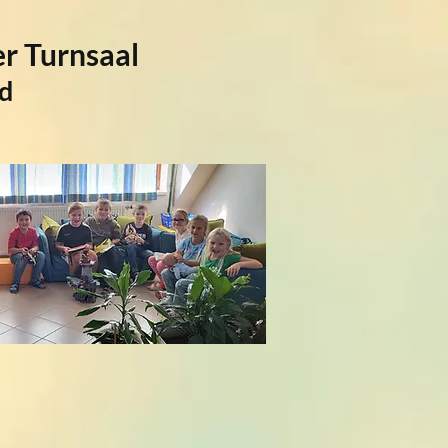
er Turnsaal
d