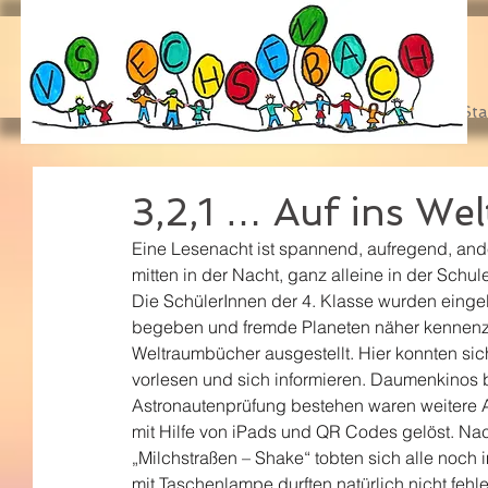
Sta
3,2,1 … Auf ins Welt
Eine Lesenacht ist spannend, aufregend, ande
mitten in der Nacht, ganz alleine in der Schule
Die SchülerInnen der 4. Klasse wurden eingel
begeben und fremde Planeten näher kennenzu
Weltraumbücher ausgestellt. Hier konnten sic
vorlesen und sich informieren. Daumenkinos b
Astronautenprüfung bestehen waren weitere 
mit Hilfe von iPads und QR Codes gelöst. Na
„Milchstraßen – Shake“ tobten sich alle noch 
mit Taschenlampe durften natürlich nicht fehle