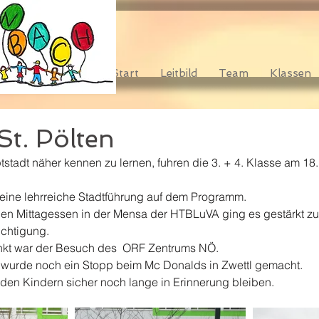
Start
Leitbild
Team
Klassen
St. Pölten
tadt näher kennen zu lernen, fuhren die 3. + 4. Klasse am 18.
eine lehrreiche Stadtführung auf dem Programm.
en Mittagessen in der Mensa der HTBLuVA ging es gestärkt zu
ichtigung.
nkt war der Besuch des  ORF Zentrums NÖ.
rde noch ein Stopp beim Mc Donalds in Zwettl gemacht.
 den Kindern sicher noch lange in Erinnerung bleiben.