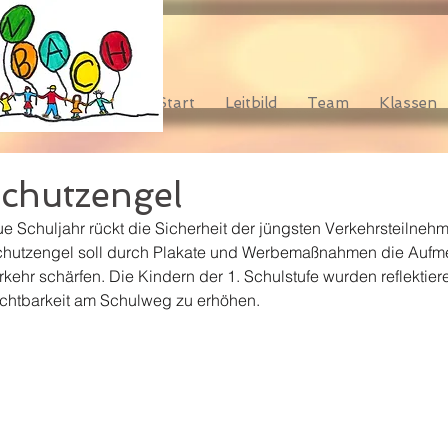
Start
Leitbild
Team
Klassen
Schutzengel
ue Schuljahr rückt die Sicherheit der jüngsten Verkehrsteilnehm
Schutzengel soll durch Plakate und Werbemaßnahmen die Aufme
rkehr schärfen. Die Kindern der 1. Schulstufe wurden reflekti
ichtbarkeit am Schulweg zu erhöhen.