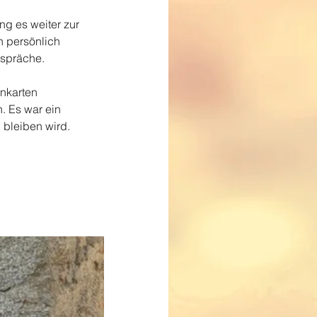
ng es weiter zur 
n persönlich 
espräche.
nkarten 
. Es war ein 
 bleiben wird.