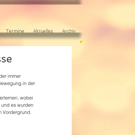
Termine
Aktuelles
Archiv
sse
der immer 
Bewegung in der 
erlernen, wobei 
r und es wurden 
im Vordergrund.