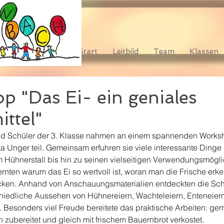
Start
Leitbild
Team
Klassen
 "Das Ei- ein geniales
ttel"
nd Schüler der 3. Klasse nahmen an einem spannenden Works
a Unger teil. Gemeinsam erfuhren sie viele interessante Dinge 
m Hühnerstall bis hin zu seinen vielseitigen Verwendungsmöglic
ernten warum das Ei so wertvoll ist, woran man die Frische erk
ecken. Anhand von Anschauungsmaterialien entdeckten die Sch
hiedliche Aussehen von Hühnereiern, Wachteleiern, Enteneier
. Besonders viel Freude bereitete das praktische Arbeiten: g
ch zubereitet und gleich mit frischem Bauernbrot verkostet. 