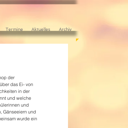
Termine
Aktuelles
Archiv
hop der 
über das Ei- von 
hkeiten in der 
ennt und welche 
ülerinnen und 
n, Gänseeiern und 
emeinsam wurde ein 