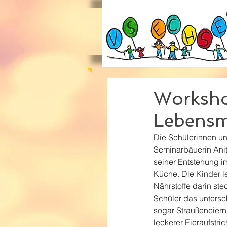
Workshop
Lebensmi
Die Schülerinnen u
Seminarbäuerin Anit
seiner Entstehung i
Küche. Die Kinder l
Nährstoffe darin st
Schüler das untersc
sogar Straußeneiern
leckerer Eieraufstri