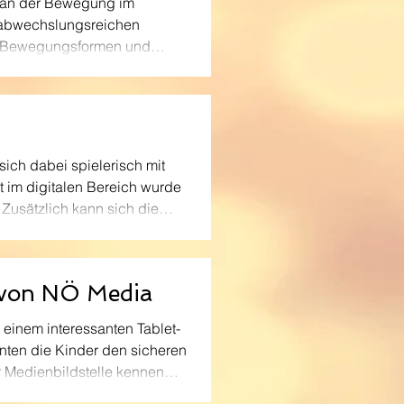
e an der Bewegung im
n abwechslungsreichen
n, Bewegungsformen und
chaela Stiegler und Lisa
Mit viel Begeisterung
erste Techniken k
sich dabei spielerisch mit
t im digitalen Bereich wurde
Zusätzlich kann sich die
rt Schule freuen. Im
gel „Singende Klingende
 von NÖ Media
einem interessanten Tablet-
nten die Kinder den sicheren
 Medienbildstelle kennen
ts im Unterricht. Gemeinsam