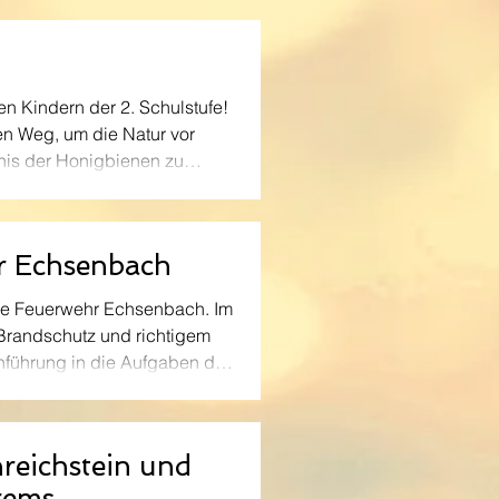
 Anwendungen kennengelernt.
en Kindern der 2. Schulstufe!
n Weg, um die Natur vor
mnis der Honigbienen zu
des spitzten die Tiere
hr Echsenbach
lige Feuerwehr Echsenbach. Im
 Brandschutz und richtigem
nführung in die Aufgaben der
rwehr erkundeten die
n das Einsatzfahrzeug,
nreichstein und
rems