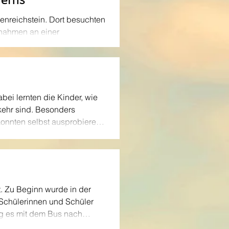
enreichstein. Dort besuchten
 nahmen an einer
es über die Geschichte der
 aufmerksam zu, stellten
kten
bei lernten die Kinder, wie
kehr sind. Besonders
onnten selbst ausprobieren,
deutlich, warum man im
tt. Zu Beginn wurde in der
 Schülerinnen und Schüler
g es mit dem Bus nach
n auf dem Spielplatz beim