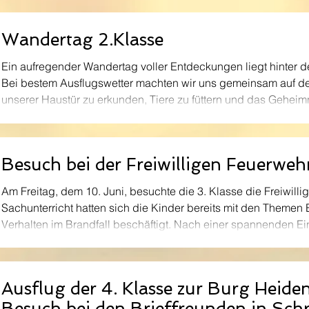
wurden verschiedene Funktionen ausprobiert und hilfreiche
Wandertag 2.Klasse
Ein aufregender Wandertag voller Entdeckungen liegt hinter d
Bei bestem Ausflugswetter machten wir uns gemeinsam auf de
unserer Haustür zu erkunden, Tiere zu füttern und das Gehei
lüften. Kuschelige Begegnungen auf der Tierfarm von Herrn Loidolt Unser erstes Ziel war
die Tierfarm von Herrn Loidolt. Schon beim Betreten des Gelän
neugierig die Ohren. Von flauschigen Hasen über zut
Besuch bei der Freiwilligen Feuerwe
Am Freitag, dem 10. Juni, besuchte die 3. Klasse die Freiwil
Sachunterricht hatten sich die Kinder bereits mit den Themen
Verhalten im Brandfall beschäftigt. Nach einer spannenden Ei
Feuerwehr sowie der Vorstellung der Kinder- und Jugendfeue
Schülerinnen und Schüler das Feuerwehrhaus. Sie besichtigte
probierten verschiedene Geräte aus und durften sogar
Ausflug der 4. Klasse zur Burg Heide
Besuch bei den Brieffreunden in Sch