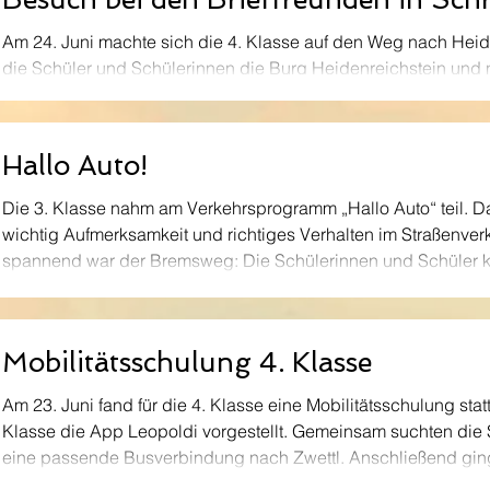
Am 24. Juni machte sich die 4. Klasse auf den Weg nach Heid
die Schüler und Schülerinnen die Burg Heidenreichstein und
spannenden Führung teil. Dabei erfuhren sie viel Wissenswert
Burg und das Leben in früheren Zeiten. Die Kinder hörten sehr
interessierte Fragen und konnten viele neue Eindrücke sammeln. Im Anschluss stär
Hallo Auto!
sich alle bei einer gemütlichen Jause im Burghof. Danach
Die 3. Klasse nahm am Verkehrsprogramm „Hallo Auto“ teil. Da
wichtig Aufmerksamkeit und richtiges Verhalten im Straßenver
spannend war der Bremsweg: Die Schülerinnen und Schüler k
wie lange ein Auto braucht, um stehen zu bleiben. So wurde 
Straßenverkehr immer vorsichtig sein muss.
Mobilitätsschulung 4. Klasse
Am 23. Juni fand für die 4. Klasse eine Mobilitätsschulung sta
Klasse die App Leopoldi vorgestellt. Gemeinsam suchten die
eine passende Busverbindung nach Zwettl. Anschließend gin
Zwettl. Dort standen eine Jausenpause sowie Zeit zum Spiele