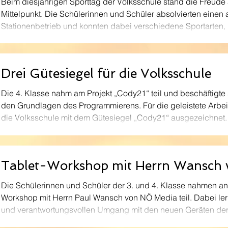
Beim diesjährigen Sporttag der Volksschule stand die Freud
Mittelpunkt. Die Schülerinnen und Schüler absolvierten eine
Stationenbetrieb und konnten dabei verschiedene Sportarte
Entspannungstechniken kennenlernen. Stephan Drödthann, Mi
Maringer boten spannende Einblicke in die Welt des Karates. 
probierten die Kinder verschiedene Übungen aus und lernten 
Drei Gütesiegel für die Volksschule
Die 4. Klasse nahm am Projekt „Cody21“ teil und beschäftigte 
den Grundlagen des Programmierens. Für die geleistete Arbei
die Volksschule mit dem Gütesiegel „Cody21“ ausgezeichnet. 
Schule über die neuerliche Auszeichnung zur Eeducation Expe
musikalischen Bereich erhielt die Schule erneut das Gütesie
Schule“. Damit wird die besondere Bedeutung der musikalis
Tablet-Workshop mit Herrn Wansch
Die Schülerinnen und Schüler der 3. und 4. Klasse nahmen an 
Workshop mit Herrn Paul Wansch von NÖ Media teil. Dabei ler
und verantwortungsvollen Umgang mit den neuen Geräten der
und erhielten viele praktische Tipps für den Einsatz der Table