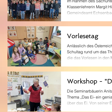
Im Rahmen des Sachunter
Klassenlehrerin Margit 
Gemeindeamt Echsenbach
sich ausreichend Zeit f
Gemeindeamt erklärte e
Aufgaben der Mitarbeiter
Vorlesetag
Anlässlich des Österreic
Schultag rund um das Them
die das Vorlesen in den M
Workshop - "Da
Die Seminarbäuerin Anit
Thema „Das Ei- ein genia
über das Ei. Von seiner E
Verwendungsmöglichkeite