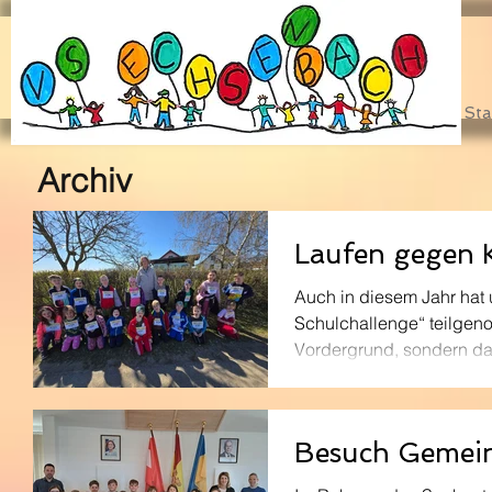
Sta
Archiv
Laufen gegen 
Auch in diesem Jahr hat
Schulchallenge“ teilgen
Vordergrund, sondern d
Schulchallenge ist Teil e
werden die regionalen Kr
Österreichischen Roten K
Besuch Gemei